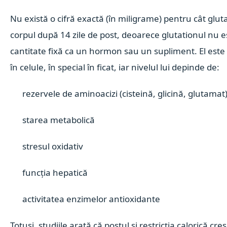
Nu există o cifră exactă (în miligrame) pentru cât glu
corpul după 14 zile de post, deoarece glutationul nu e
cantitate fixă ca un hormon sau un supliment. El este 
în celule, în special în ficat, iar nivelul lui depinde de:
rezervele de aminoacizi (cisteină, glicină, glutamat
starea metabolică
stresul oxidativ
funcția hepatică
activitatea enzimelor antioxidante
Totuși, studiile arată că postul și restricția calorică cre