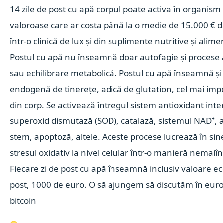
14 zile de post cu apă corpul poate activa în organism
valoroase care ar costa până la o medie de 15.000 € 
într-o clinică de lux și din suplimente nutritive și alime
Postul cu apă nu înseamnă doar autofagie și procese a
sau echilibrare metabolică. Postul cu apă înseamnă și
endogenă de tinerețe, adică de glutation, cel mai imp
din corp. Se activează întregul sistem antioxidant inte
superoxid dismutază (SOD), catalază, sistemul NAD⁺, a
stem, apoptoză, altele. Aceste procese lucrează în sin
stresul oxidativ la nivel celular într-o manieră nemaiîn
Fiecare zi de post cu apă înseamnă inclusiv valoare e
post, 1000 de euro. O să ajungem să discutăm în euro
bitcoin