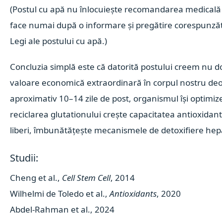
(Postul cu apă nu înlocuiește recomandarea medicală ș
face numai după o informare și pregătire corespunzăt
Legi ale postului cu apă.)
Concluzia simplă este că datorită postului creem nu do
valoare economică extraordinară în corpul nostru de
aproximativ 10–14 zile de post, organismul
își optimiz
reciclarea glutationului
crește capacitatea antioxidan
liberi,
îmbunătățește mecanismele de detoxifiere hepa
Studii:
Cheng et al.,
Cell Stem Cell
, 2014
Wilhelmi de Toledo et al.,
Antioxidants
, 2020
Abdel-Rahman et al., 2024