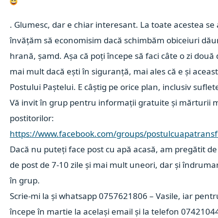
. Glumesc, dar e chiar interesant. La toate acestea se 
învățăm să economisim dacă schimbăm obiceiuri dăun
hrană, șamd. Așa că poți începe să faci câte o zi două
mai mult dacă ești în siguranță, mai ales că e și aceas
Postului Paștelui. E câștig pe orice plan, inclusiv suflet
Vă invit în grup pentru informații gratuite și mărturii
postitorilor:
https://www.facebook.com/groups/postulcuapatrans
Dacă nu puteți face post cu apă acasă, am pregătit de 
de post de 7-10 zile și mai mult uneori, dar și îndruma
în grup.
Scrie-mi la
și whatsapp 0757621806 – Vasile, iar pentr
începe în martie la același email și la telefon 0742104