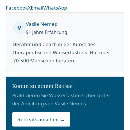
Facebook
X
Email
WhatsApp
Vasile Nemeș
V
9+ Jahre Erfahrung
Berater und Coach in der Kunst des
therapeutischen Wasserfastens. Hat über
70.500 Menschen beraten.
Komm zu einem Retreat
Praktizieren Sie Wasserfasten sicher unter
der Anleitung von Vasile Nemeș.
Retreats ansehen →