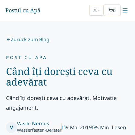
Postul cu Apă
0
DE
Zurück zum Blog
POST CU APA
Când îți dorești ceva cu
adevărat
Când îți dorești ceva cu adevărat. Motivatie
angajament.
Vasile Nemeș
9 Mai 2019
5
Min. Lesen
V
Wasserfasten-Berater