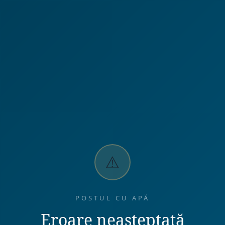
⚠️
POSTUL CU APĂ
Eroare neașteptată