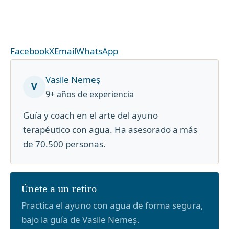
Facebook
X
Email
WhatsApp
Vasile Nemeș
V
9+ años de experiencia
Guía y coach en el arte del ayuno
terapéutico con agua. Ha asesorado a más
de 70.500 personas.
Únete a un retiro
Practica el ayuno con agua de forma segura,
bajo la guía de Vasile Nemeș.