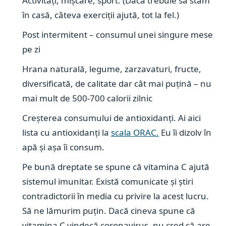
Activități, mișcare, sport. (Dacă trebuie să stăm
în casă, câteva exerciții ajută, tot la fel.)
Post intermitent – consumul unei singure mese
pe zi
Hrana naturală, legume, zarzavaturi, fructe,
diversificată, de calitate dar cât mai puțină – nu
mai mult de 500-700 calorii zilnic
Creșterea consumului de antioxidanți. Ai aici
lista cu antioxidanți la
scala ORAC.
Eu îi dizolv în
apă și așa îi consum.
Pe bună dreptate se spune că vitamina C ajută
sistemul imunitar. Există comunicate și știri
contradictorii în media cu privire la acest lucru.
Să ne lămurim puțin. Dacă cineva spune că
vitamina C vindecă coronavirus, nu cred că are