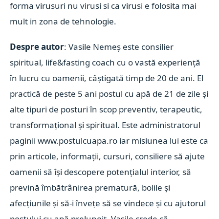
forma virusuri nu virusi si ca virusi e folosita mai
mult in zona de tehnologie.
Despre autor
: Vasile Nemeș este consilier
spiritual, life&fasting coach cu o vastă experiență
în lucru cu oamenii, câștigată timp de 20 de ani. El
practică de peste 5 ani postul cu apă de 21 de zile și
alte tipuri de posturi în scop preventiv, terapeutic,
transformațional și spiritual. Este administratorul
paginii www.postulcuapa.ro iar misiunea lui este ca
prin articole, informații, cursuri, consiliere să ajute
oamenii să își descopere potențialul interior, să
prevină îmbătrânirea prematură, bolile și
afecțiunile și să-i învețe să se vindece și cu ajutorul
postului cu apă prelungit. Vasile crede că