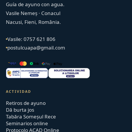
Guía de ayuno con agua.
Vasile Nemeș · Conacul
Nacusi, Fieni, România.
Vasile: 0757 621 806
postulcuapa@gmail.com
ACTIVIDAD
Retiros de ayuno
Dă burta jos
Tabăra Someșul Rece
Seminarios online
Protocolo ACAD Online