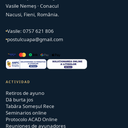
Vasile Nemeș · Conacul
Nacusi, Fieni, România.
Vasile: 0757 621 806
postulcuapa@gmail.com
ACTIVIDAD
Retiros de ayuno
Dă burta jos
Tabăra Someșul Rece
Seminarios online
Protocolo ACAD Online
Reuniones de ayunadores