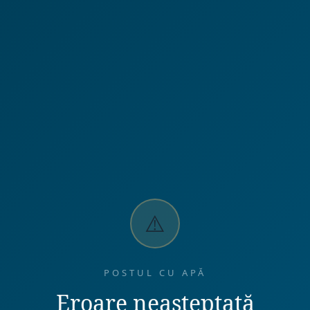
⚠️
POSTUL CU APĂ
Eroare neașteptată