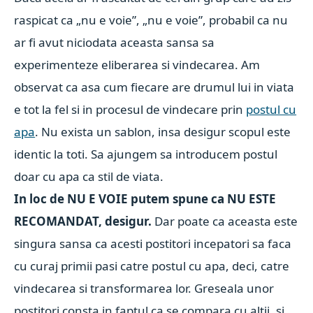
raspicat ca „nu e voie”, „nu e voie”, probabil ca nu
ar fi avut niciodata aceasta sansa sa
experimenteze eliberarea si vindecarea. Am
observat ca asa cum fiecare are drumul lui in viata
e tot la fel si in procesul de vindecare prin
postul cu
apa
. Nu exista un sablon, insa desigur scopul este
identic la toti. Sa ajungem sa introducem postul
doar cu apa ca stil de viata.
In loc de NU E VOIE putem spune ca NU ESTE
RECOMANDAT, desigur.
Dar poate ca aceasta este
singura sansa ca acesti postitori incepatori sa faca
cu curaj primii pasi catre postul cu apa, deci, catre
vindecarea si transformarea lor. Greseala unor
postitori consta in faptul ca se compara cu altii, si