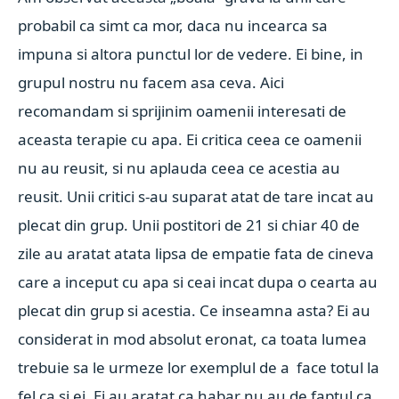
probabil ca simt ca mor, daca nu incearca sa
impuna si altora punctul lor de vedere. Ei bine, in
grupul nostru nu facem asa ceva. Aici
recomandam si sprijinim oamenii interesati de
aceasta terapie cu apa. Ei critica ceea ce oamenii
nu au reusit, si nu aplauda ceea ce acestia au
reusit. Unii critici s-au suparat atat de tare incat au
plecat din grup. Unii postitori de 21 si chiar 40 de
zile au aratat atata lipsa de empatie fata de cineva
care a inceput cu apa si ceai incat dupa o cearta au
plecat din grup si acestia. Ce inseamna asta? Ei au
considerat in mod absolut eronat, ca toata lumea
trebuie sa le urmeze lor exemplul de a face totul la
fel ca si ei. Ei au aratat ca habar nu au de faptul ca