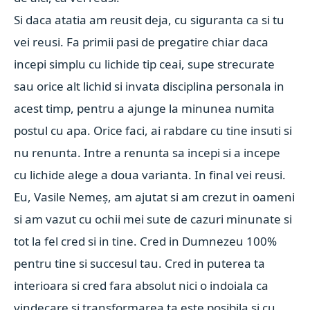
Si daca atatia am reusit deja, cu siguranta ca si tu
vei reusi. Fa primii pasi de pregatire chiar daca
incepi simplu cu lichide tip ceai, supe strecurate
sau orice alt lichid si invata disciplina personala in
acest timp, pentru a ajunge la minunea numita
postul cu apa. Orice faci, ai rabdare cu tine insuti si
nu renunta. Intre a renunta sa incepi si a incepe
cu lichide alege a doua varianta. In final vei reusi.
Eu, Vasile Nemeș, am ajutat si am crezut in oameni
si am vazut cu ochii mei sute de cazuri minunate si
tot la fel cred si in tine. Cred in Dumnezeu 100%
pentru tine si succesul tau. Cred in puterea ta
interioara si cred fara absolut nici o indoiala ca
vindecare si transformarea ta este posibila si cu