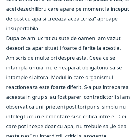
acel dezechilibru care apare pe moment la inceput
de post cu apa si creeaza acea „criza” aproape
insuportabila.
Dupa ce am lucrat cu sute de oameni am vazut
deseori ca apar situatii foarte diferite la acestia.
Am scris de multe ori despre asta. Ceea ce se
intampla unuia, nu e neaparat obligatoriu sa se
intample si altora. Modul in care organismul
reactioneaza este foarte diferit. S-a pus intrebarea
aceasta in grup si au fost pareri contradictorii si am
observat ca unii prieteni postitori pur si simplu nu
inteleg lucruri elementare si se critica intre ei. C
ei
care pot incepe doar cu apa, nu trebuie sa „le dea
peste nas” cu interdictii, critici si arogante