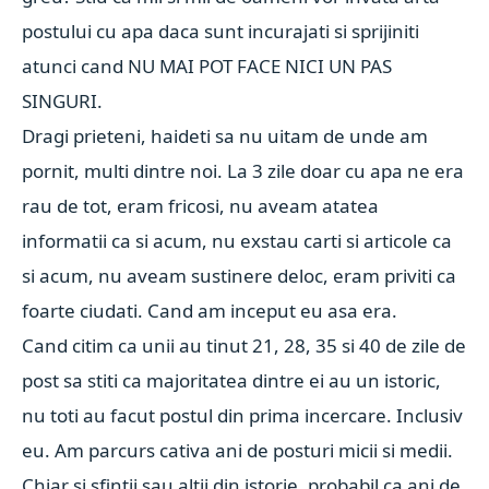
postului cu apa daca sunt incurajati si sprijiniti
atunci cand NU MAI POT FACE NICI UN PAS
SINGURI.
Dragi prieteni, haideti sa nu uitam de unde am
pornit, multi dintre noi. La 3 zile doar cu apa ne era
rau de tot, eram fricosi, nu aveam atatea
informatii ca si acum, nu exstau carti si articole ca
si acum, nu aveam sustinere deloc, eram priviti ca
foarte ciudati. Cand am inceput eu asa era.
Cand citim ca unii au tinut 21, 28, 35 si 40 de zile de
post sa stiti ca majoritatea dintre ei au un istoric,
nu toti au facut postul din prima incercare. Inclusiv
eu. Am parcurs cativa ani de posturi micii si medii.
Chiar si sfintii sau altii din istorie, probabil ca ani de