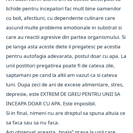
lichide pentru incepatori fac mult bine oamenilor
cu boli, afectiuni, cu dependente culinare care
ascund multe probleme emotionale in substrat si
care au reactii agresive din partea organismului. Si
pe langa asta aceste diete ii pregatesc pe acestia
pentru autofagia adevarata, postul doar cu apa. La
unii postitori pregatirea poate fi de cateva zile,
saptamani pe cand la altii am vazut ca si cateva
luni. Dupa zeci de ani de excese alimentare, stres,
depresie, este EXTREM DE GREU PENTRU UNII SA
INCEAPA DOAR CU APA. Este imposibil.
Si in final, nimeni nu are dreptul sa spuna altuia ce
sa faca sau sa nu faca.
Am observat aceasta „boala” grava la unii care