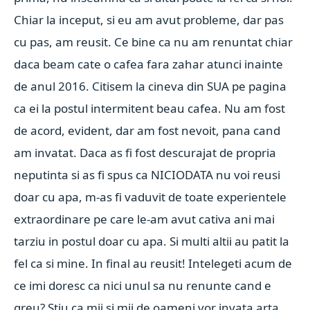
Chiar la inceput, si eu am avut probleme, dar pas
cu pas, am reusit. Ce bine ca nu am renuntat chiar
daca beam cate o cafea fara zahar atunci inainte
de anul 2016. Citisem la cineva din SUA pe pagina
ca ei la postul intermitent beau cafea. Nu am fost
de acord, evident, dar am fost nevoit, pana cand
am invatat. Daca as fi fost descurajat de propria
neputinta si as fi spus ca NICIODATA nu voi reusi
doar cu apa, m-as fi vaduvit de toate experientele
extraordinare pe care le-am avut cativa ani mai
tarziu in postul doar cu apa. Si multi altii au patit la
fel ca si mine. In final au reusit! Intelegeti acum de
ce imi doresc ca nici unul sa nu renunte cand e
greu? Stiu ca mii si mii de oameni vor invata arta