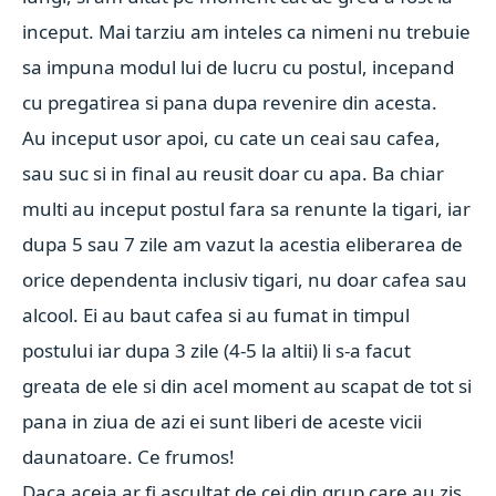
inceput. Mai tarziu am inteles ca nimeni nu trebuie
sa impuna modul lui de lucru cu postul, incepand
cu pregatirea si pana dupa revenire din acesta.
Au inceput usor apoi, cu cate un ceai sau cafea,
sau suc si in final au reusit doar cu apa. Ba chiar
multi au inceput postul fara sa renunte la tigari, iar
dupa 5 sau 7 zile am vazut la acestia eliberarea de
orice dependenta inclusiv tigari, nu doar cafea sau
alcool. Ei au baut cafea si au fumat in timpul
postului iar dupa 3 zile (4-5 la altii) li s-a facut
greata de ele si din acel moment au scapat de tot si
pana in ziua de azi ei sunt liberi de aceste vicii
daunatoare. Ce frumos!
Daca aceia ar fi ascultat de cei din grup care au zis