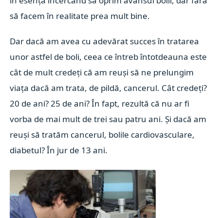
în esență încercând să oprim avansul bolii, dar fără
să facem în realitate prea mult bine.
Dar dacă am avea cu adevărat succes în tratarea
unor astfel de boli, ceea ce întreb întotdeauna este
cât de mult credeți că am reuși să ne prelungim
viața dacă am trata, de pildă, cancerul. Cât credeți?
20 de ani? 25 de ani? În fapt, rezultă că nu ar fi
vorba de mai mult de trei sau patru ani. Și dacă am
reuși să tratăm cancerul, bolile cardiovasculare,
diabetul? În jur de 13 ani.