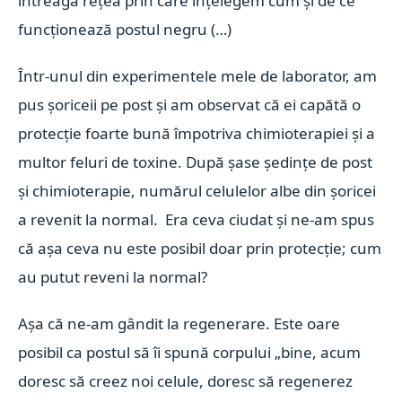
întreagă rețea prin care înțelegem cum și de ce
funcționează postul negru (…)
Într-unul din experimentele mele de laborator, am
pus șoriceii pe post și am observat că ei capătă o
protecție foarte bună împotriva chimioterapiei și a
multor feluri de toxine. După șase ședințe de post
și chimioterapie, numărul celulelor albe din șoricei
a revenit la normal. Era ceva ciudat și ne-am spus
că așa ceva nu este posibil doar prin protecție; cum
au putut reveni la normal?
Așa că ne-am gândit la regenerare. Este oare
posibil ca postul să îi spună corpului „bine, acum
doresc să creez noi celule, doresc să regenerez