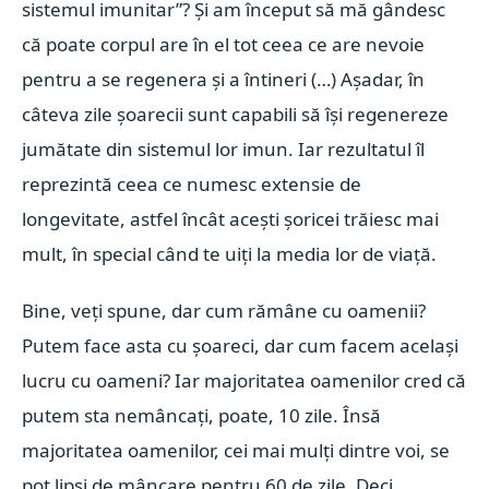
sistemul imunitar”? Și am început să mă gândesc
că poate corpul are în el tot ceea ce are nevoie
pentru a se regenera și a întineri (…) Așadar, în
câteva zile șoarecii sunt capabili să își regenereze
jumătate din sistemul lor imun. Iar rezultatul îl
reprezintă ceea ce numesc extensie de
longevitate, astfel încât acești șoricei trăiesc mai
mult, în special când te uiți la media lor de viață.
Bine, veți spune, dar cum rămâne cu oamenii?
Putem face asta cu șoareci, dar cum facem același
lucru cu oameni? Iar majoritatea oamenilor cred că
putem sta nemâncați, poate, 10 zile. Însă
majoritatea oamenilor, cei mai mulți dintre voi, se
pot lipsi de mâncare pentru 60 de zile. Deci,