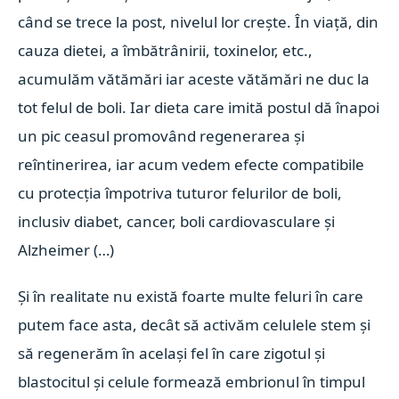
când se trece la post, nivelul lor crește. În viață, din
cauza dietei, a îmbătrânirii, toxinelor, etc.,
acumulăm vătămări iar aceste vătămări ne duc la
tot felul de boli. Iar dieta care imită postul dă înapoi
un pic ceasul promovând regenerarea și
reîntinerirea, iar acum vedem efecte compatibile
cu protecția împotriva tuturor felurilor de boli,
inclusiv diabet, cancer, boli cardiovasculare și
Alzheimer (…)
Și în realitate nu există foarte multe feluri în care
putem face asta, decât să activăm celulele stem și
să regenerăm în același fel în care zigotul și
blastocitul și celule formează embrionul în timpul