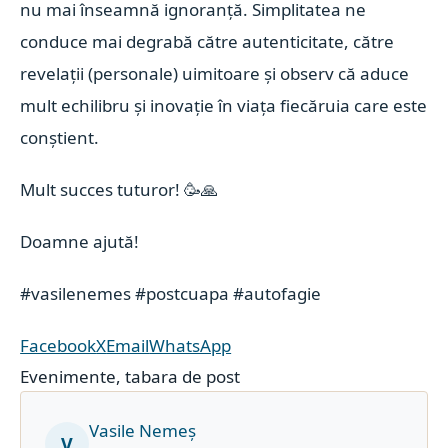
nu mai înseamnă ignoranță. Simplitatea ne
conduce mai degrabă către autenticitate, către
revelații (personale) uimitoare și observ că aduce
mult echilibru și inovație în viața fiecăruia care este
conștient.
Mult succes tuturor!
🥳
🙏
Doamne ajută!
#vasilenemes
#postcuapa
#autofagie
Facebook
X
Email
WhatsApp
Evenimente
,
tabara de post
Vasile Nemeș
V