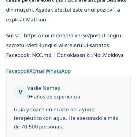
din muşchi. Aşadar, efectul este unul pozitiv”, a
explicat Mattson.
Sursa : https://noi.md/md/diverse/postul-negru-
secretul-vietii-lungi-si-al-creierului-sanatos
Facebook: NOI.md | Odnoklassniki: Noi.Moldova
Facebook
X
Email
WhatsApp
Vasile Nemeș
V
9+ años de experiencia
Guía y coach en el arte del ayuno
terapéutico con agua. Ha asesorado a más
de 70.500 personas.