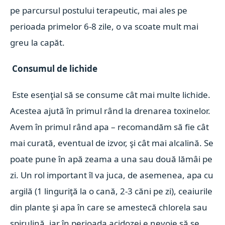
pe parcursul postului terapeutic, mai ales pe
perioada primelor 6-8 zile, o va scoate mult mai
greu la capăt.
Consumul de lichide
Este esenţial să se consume cât mai multe lichide.
Acestea ajută în primul rând la drenarea toxinelor.
Avem în primul rând apa – recomandăm să fie cât
mai curată, eventual de izvor, şi cât mai alcalină. Se
poate pune în apă zeama a una sau două lămâi pe
zi. Un rol important îl va juca, de asemenea, apa cu
argilă (1 linguriţă la o cană, 2-3 căni pe zi), ceaiurile
din plante şi apa în care se amestecă chlorela sau
spirulină, iar în perioada acidozei e nevoie să se