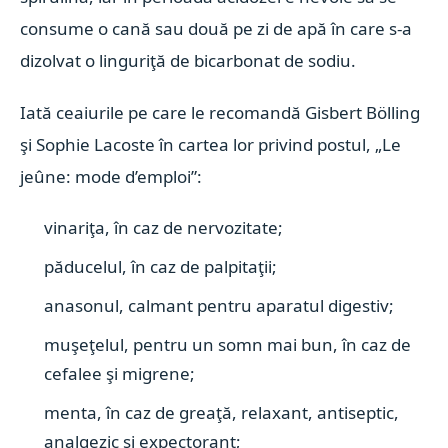
consume o cană sau două pe zi de apă în care s-a
dizolvat o linguriţă de bicarbonat de sodiu.
Iată ceaiurile pe care le recomandă Gisbert Bölling
şi Sophie Lacoste în cartea lor privind postul, „Le
jeûne: mode d’emploi”
:
vinariţa, în caz de nervozitate;
păducelul, în caz de palpitaţii;
anasonul, calmant pentru aparatul digestiv;
muşeţelul, pentru un somn mai bun, în caz de
cefalee şi migrene;
menta, în caz de greaţă, relaxant, antiseptic,
analgezic şi expectorant;