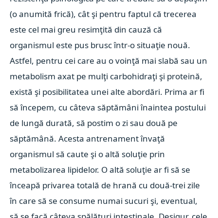
(o anumită frică), cât şi pentru faptul că trecerea
este cel mai greu resimţită din cauză că
organismul este pus brusc într-o situaţie nouă.
Astfel, pentru cei care au o voinţă mai slabă sau un
metabolism axat pe mulţi carbohidraţi şi proteină,
există şi posibilitatea unei alte abordări. Prima ar fi
să începem, cu câteva săptămâni înaintea postului
de lungă durată, să postim o zi sau două pe
săptămână. Acesta antrenament învaţă
organismul să caute şi o altă soluţie prin
metabolizarea lipidelor. O altă soluţie ar fi să se
înceapă privarea totală de hrană cu două-trei zile
în care să se consume numai sucuri şi, eventual,
să se facă câteva spălături intestinale. Desigur, cele