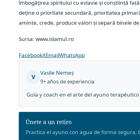
îmbogățirea spiritului cu evlavie și conștiință fa
deține o prioritate secundară, prioritatea primară
aminte, crede, produce valori și separă binele de
Sursa: www.islamul.ro
Facebook
X
Email
WhatsApp
Vasile Nemeș
V
9+ años de experiencia
Guía y coach en el arte del ayuno terapéuti
Únete a un retiro
Practica el ayuno con agua de forma segura, b