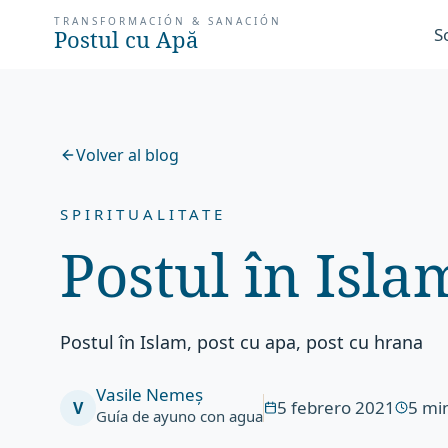
TRANSFORMACIÓN & SANACIÓN
S
Postul cu Apă
Volver al blog
SPIRITUALITATE
Postul în Isla
Postul în Islam, post cu apa, post cu hrana
Vasile Nemeș
5 febrero 2021
5
min
V
Guía de ayuno con agua