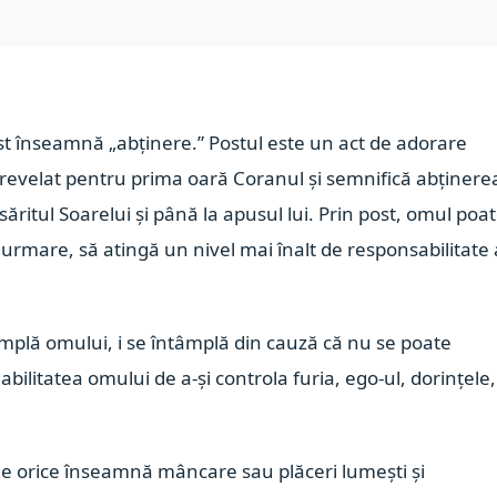
st înseamnă „abținere.” Postul este un act de adorare
t revelat pentru prima oară Coranul și semnifică abținere
săritul Soarelui și până la apusul lui. Prin post, omul poa
a urmare, să atingă un nivel mai înalt de responsabilitate 
âmplă omului, i se întâmplă din cauză că nu se poate
ilitatea omului de a-și controla furia, ego-ul, dorințele,
de orice înseamnă mâncare sau plăceri lumești și