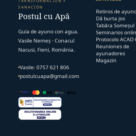
TRANSFORMACIÓN Y
SANACIÓN
Retiros de ayun
Postul cu Apă
Dă burta jos
Tabăra Someșul
Guía de ayuno con agua.
Seminarios onli
Protocolo ACAD 
Vasile Nemeș · Conacul
Reuniones de
Nacusi, Fieni, România.
ayunadores
Magazin
Vasile: 0757 621 806
postulcuapa@gmail.com