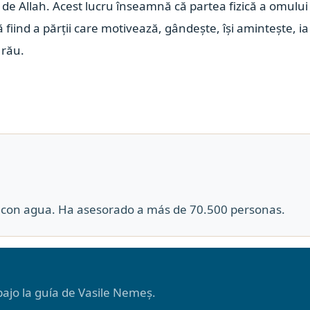
ță de Allah. Acest lucru înseamnă că partea fizică a omului
 fiind a părții care motivează, gândește, își amintește, ia
 rău.
co con agua. Ha asesorado a más de 70.500 personas.
ajo la guía de Vasile Nemeș.