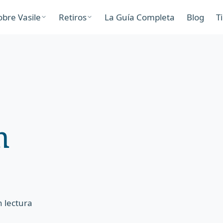
obre Vasile
Retiros
La Guía Completa
Blog
T
m
 lectura