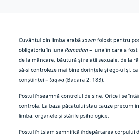
Cuvântul din limba arabă
sawm
folosit pentru po
obligatoriu în luna
Ramadan
– luna în care a fos
de la mâncare, băutură și relații sexuale, de la ră
să-și controleze mai bine dorințele și ego-ul și, c
conștiinței –
taqwa
(Baqara 2: 183).
Postul înseamnă controlul de sine. Orice i se înt
controla. La baza păcatului stau cauze precum inab
limba, organele și stările psihologice.
Postul în Islam semnifică îndepărtarea corpului 