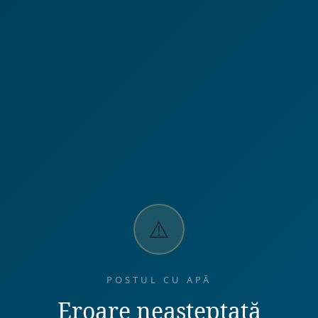
⚠️
POSTUL CU APĂ
Eroare neașteptată