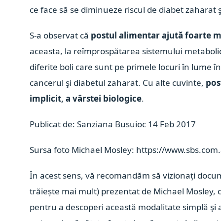
ce face să se diminueze riscul de diabet zaharat ş
S-a observat că
postul alimentar ajută foarte m
aceasta, la reîmprospătarea sistemului metabolic a
diferite boli care sunt pe primele locuri în lume î
cancerul şi diabetul zaharat. Cu alte cuvinte,
pos
implicit, a vârstei biologice
.
Publicat de: Sanziana Busuioc 14 Feb 2017
Sursa foto Michael Mosley: https://www.sbs.com
În acest sens, vă recomandăm să vizionați docume
trăiește mai mult) prezentat de Michael Mosley, ca
pentru a descoperi această modalitate simplă şi a