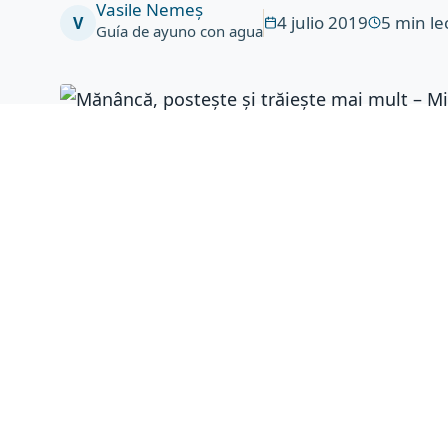
Vasile Nemeș
4 julio 2019
5
min le
V
Guía de ayuno con agua