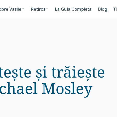
obre Vasile
Retiros
La Guía Completa
Blog
T
ște și trăiește
chael Mosley