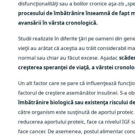
disfuncţionalităţi sau a bolilor cronice aşa-zis „spe
procesului de îmbătrânire înseamnă de fapt me
avansării în vârsta cronologică.
Studii realizate în diferite ţări pe oameni din ge
vieţii au arătat că aceştia au trăit considerabil 
normal sau chiar au făcut excese. Aşadar,
scăder
creşterea speranţei de viaţă, a vârstei cronolo
Un alt factor care se pare că influenţează funcţion
factorul de creştere asemănător insulinei. S-a o
îmbătrânire biologică sau existenţa riscului de
către organism este susţinută de aportul proteic z
reducerea aportului proteic, face ca nivelul IGF s
face cancer. De asemenea, postul alimentar condu