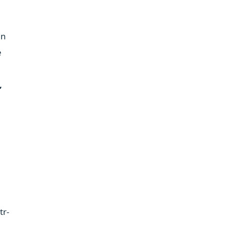
in
e
,
tr-