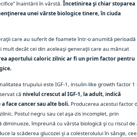
cifice” înaintării în vârstă.
Încetinirea şi chiar stoparea
nţinerea unei vârste biologice tinere, în ciuda
neraţii care au suferit de foamete într-o anumită perioadă
mai mult decât cei din aceleaşi generaţii care au mâncat
ea aportului caloric zilnic ar fi un prim factor pentru
gice.
alitatea trupului este IGF-1, insulin-like growth factor 1 
bservat că
nivelul crescut al IGF-1, la adult, indică
 a face cancer sau alte boli.
Producerea acestui factor 
ilnic. Postul negru sau cel aşa-zis incomplet, prin
ă diminueze, împreună cu vârsta biologică şi cu riscul de
ce la scăderea glucozei şi a colesterolului în sânge, ce