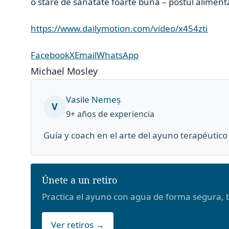
o stare de sănătate foarte bună – postul alimenta
https://www.dailymotion.com/video/x454zti
Facebook
X
Email
WhatsApp
Michael Mosley
Vasile Nemeș
V
9+ años de experiencia
Guía y coach en el arte del ayuno terapéuti
Únete a un retiro
Practica el ayuno con agua de forma segura, b
Ver retiros →