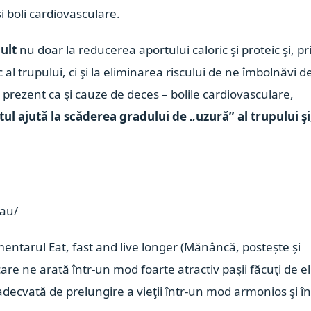
i boli cardiovasculare.
ult
nu doar la reducerea aportului caloric şi proteic şi, pr
l trupului, ci şi la eliminarea riscului de ne îmbolnăvi d
n prezent ca şi cauze de deces – bolile cardiovasculare,
tul ajută la scăderea gradului de „uzură” al trupului şi
.au/
ntarul Eat, fast and live longer (Mănâncă, postește și
re ne arată într-un mod foarte atractiv paşii făcuţi de el
decvată de prelungire a vieţii într-un mod armonios şi în