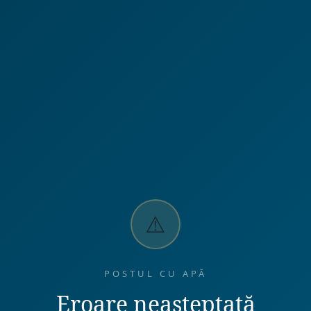
⚠️
POSTUL CU APĂ
Eroare neașteptată