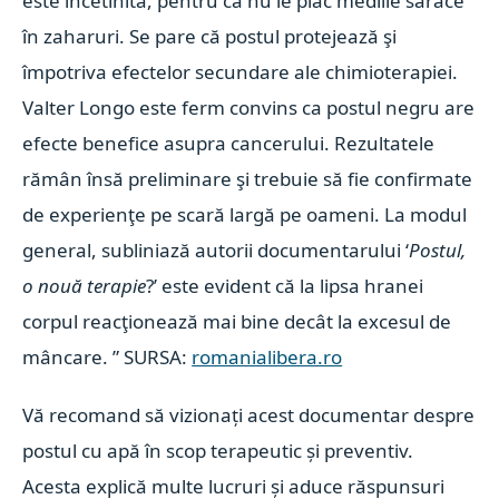
este încetinită, pentru că nu le plac mediile sărace
în zaharuri. Se pare că postul protejează şi
împotriva efectelor secundare ale chimioterapiei.
Valter Longo este ferm convins ca postul negru are
efecte benefice asupra cancerului. Rezultatele
rămân însă preliminare şi trebuie să fie confirmate
de experienţe pe scară largă pe oameni. La modul
general, subliniază autorii documentarului ‘
Postul,
o nouă terapie
?’ este evident că la lipsa hranei
corpul reacţionează mai bine decât la excesul de
mâncare. ”
SURSA:
romanialibera.ro
Vă recomand să vizionați acest documentar despre
postul cu apă în scop terapeutic și preventiv.
Acesta explică multe lucruri și aduce răspunsuri