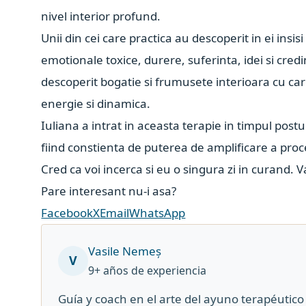
nivel interior profund.
Unii din cei care practica au descoperit in ei insis
emotionale toxice, durere, suferinta, idei si credi
descoperit bogatie si frumusete interioara cu care
energie si dinamica.
Iuliana a intrat in aceasta terapie in timpul post
fiind constienta de puterea de amplificare a proc
Cred ca voi incerca si eu o singura zi in curand. Va
Pare interesant nu-i asa?
Facebook
X
Email
WhatsApp
Vasile Nemeș
V
9+ años de experiencia
Guía y coach en el arte del ayuno terapéuti