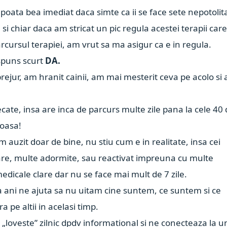
 poata bea imediat daca simte ca ii se face sete nepotolit
 si chiar daca am stricat un pic regula acestei terapii car
rcursul terapiei, am vrut sa ma asigur ca e in regula.
aspuns scurt
DA.
ejur, am hranit cainii, am mai mesterit ceva pe acolo si
cate, insa are inca de parcurs multe zile pana la cele 40
joasa!
auzit doar de bine, nu stiu cum e in realitate, insa cei
ioare, multe adormite, sau reactivat impreuna cu multe
medicale clare dar nu se face mai mult de 7 zile.
va ani ne ajuta sa nu uitam cine suntem, ce suntem si ce
 pe altii in acelasi timp.
 „loveste” zilnic dpdv informational si ne conecteaza la u