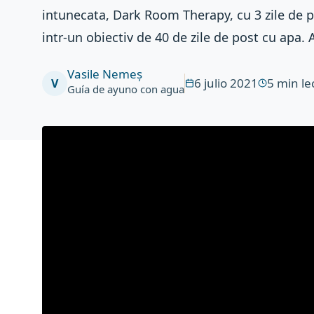
intunecata, Dark Room Therapy, cu 3 zile de p
intr-un obiectiv de 40 de zile de post cu apa.
Vasile Nemeș
6 julio 2021
5
min le
V
Guía de ayuno con agua