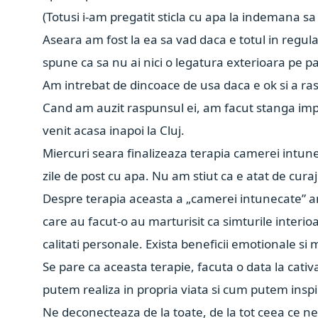
(Totusi i-am pregatit sticla cu apa la indemana sa
Aseara am fost la ea sa vad daca e totul in regula
spune ca sa nu ai nici o legatura exterioara pe pa
Am intrebat de dincoace de usa daca e ok si a r
Cand am auzit raspunsul ei, am facut stanga impr
venit acasa inapoi la Cluj.
Miercuri seara finalizeaza terapia camerei intune
zile de post cu apa. Nu am stiut ca e atat de cura
Despre terapia aceasta a „camerei intunecate” am 
care au facut-o au marturisit ca simturile inter
calitati personale. Exista beneficii emotionale si 
Se pare ca aceasta terapie, facuta o data la cati
putem realiza in propria viata si cum putem inspira
Ne deconecteaza de la toate, de la tot ceea ce ne