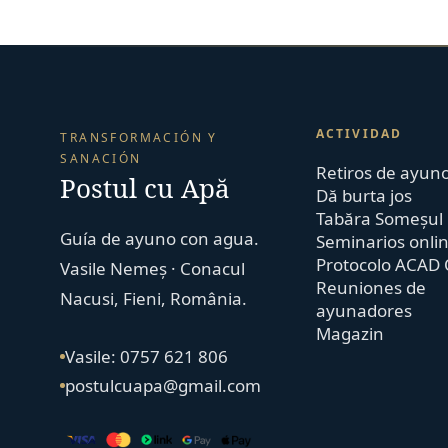
ACTIVIDAD
TRANSFORMACIÓN Y
SANACIÓN
Retiros de ayun
Postul cu Apă
Dă burta jos
Tabăra Someșul
Guía de ayuno con agua.
Seminarios onli
Protocolo ACAD 
Vasile Nemeș · Conacul
Reuniones de
Nacusi, Fieni, România.
ayunadores
Magazin
Vasile: 0757 621 806
postulcuapa@gmail.com