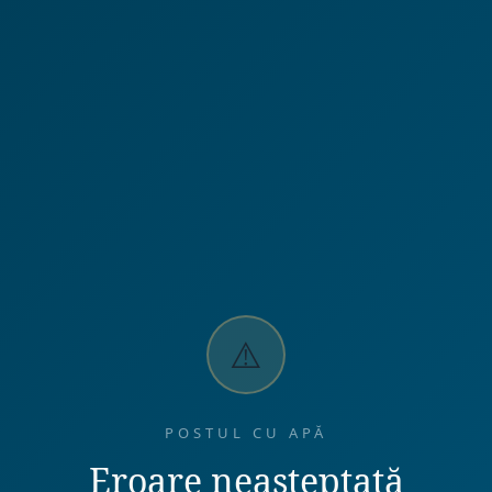
⚠️
POSTUL CU APĂ
Eroare neașteptată