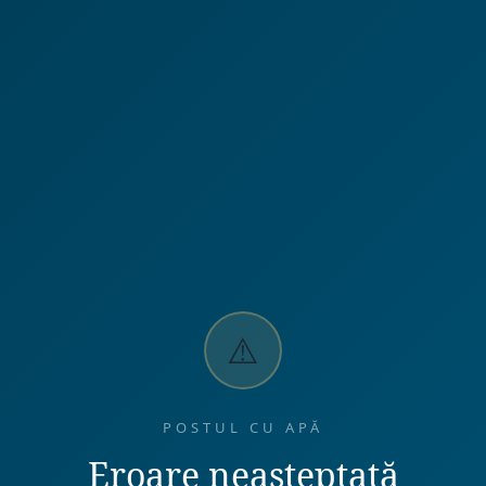
⚠️
POSTUL CU APĂ
Eroare neașteptată