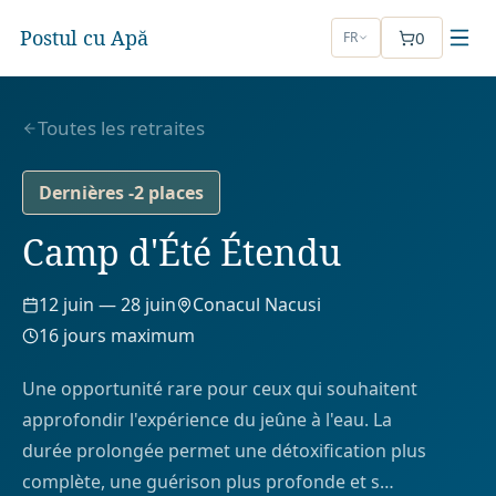
Postul cu Apă
0
FR
Toutes les retraites
Dernières -2 places
Camp d'Été Étendu
12 juin
—
28 juin
Conacul Nacusi
16
jours maximum
Une opportunité rare pour ceux qui souhaitent
approfondir l'expérience du jeûne à l'eau. La
durée prolongée permet une détoxification plus
complète, une guérison plus profonde et s
…